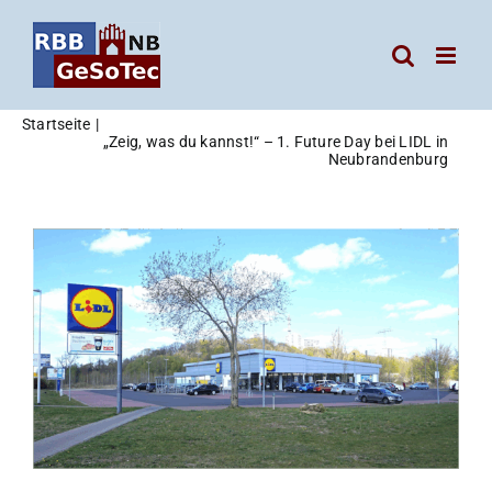
Zum
Inhalt
springen
Startseite
„Zeig, was du kannst!“ – 1. Future Day bei LIDL in
Neubrandenburg
Zeige
grösseres
Bild