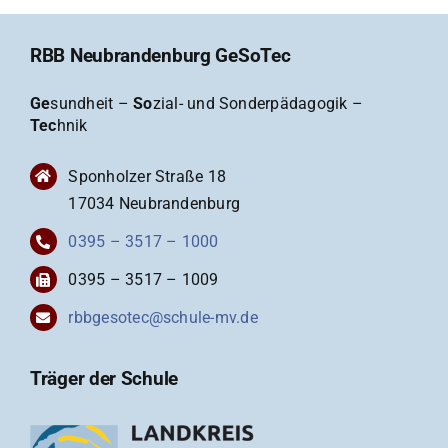
RBB Neubrandenburg GeSoTec
Ge
sundheit –
So
zial- und Sonderpädagogik –
Tec
hnik
Sponholzer Straße 18
17034 Neubrandenburg
0395 – 3517 – 1000
0395 – 3517 – 1009
rbbgesotec@schule-mv.de
Träger der Schule