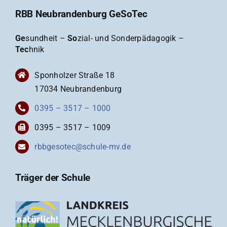
RBB Neubrandenburg GeSoTec
Ge
sundheit –
So
zial- und Sonderpädagogik –
Tec
hnik
Sponholzer Straße 18
17034 Neubrandenburg
0395 – 3517 – 1000
0395 – 3517 – 1009
rbbgesotec@schule-mv.de
Träger der Schule