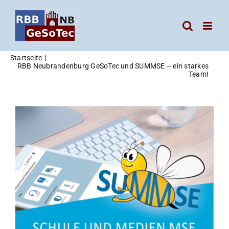
Zum
Inhalt
springen
Startseite
RBB Neubrandenburg GeSoTec und SUMMSE – ein starkes
Team!
Zeige
grösseres
Bild