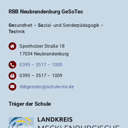
RBB Neubrandenburg GeSoTec
Ge
sundheit –
So
zial- und Sonderpädagogik –
Tec
hnik
Sponholzer Straße 18
17034 Neubrandenburg
0395 – 3517 – 1000
0395 – 3517 – 1009
rbbgesotec@schule-mv.de
Träger der Schule