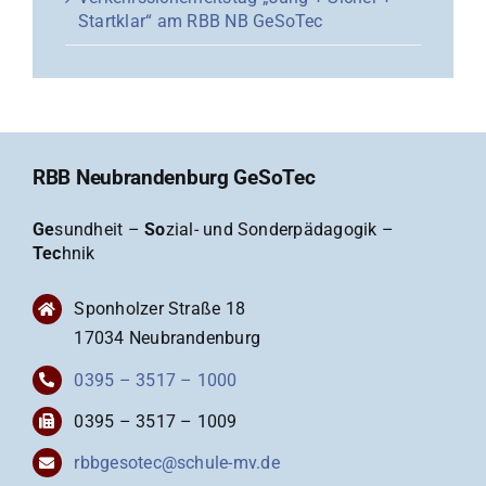
Startklar“ am RBB NB GeSoTec
RBB Neubrandenburg GeSoTec
Ge
sundheit –
So
zial- und Sonderpädagogik –
Tec
hnik
Sponholzer Straße 18
17034 Neubrandenburg
0395 – 3517 – 1000
0395 – 3517 – 1009
rbbgesotec@schule-mv.de