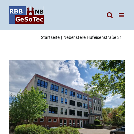
Zum
Inhalt
springen
Startseite
Nebenstelle Hufeisenstraße 31
Zeige
grösseres
Bild