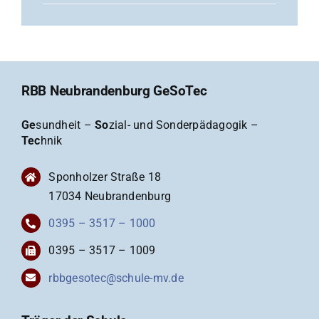
RBB Neubrandenburg GeSoTec
Ge
sundheit –
So
zial- und Sonderpädagogik –
Tec
hnik
Sponholzer Straße 18
17034 Neubrandenburg
0395 – 3517 – 1000
0395 – 3517 – 1009
rbbgesotec@schule-mv.de