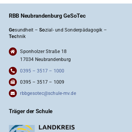
RBB Neubrandenburg GeSoTec
Ge
sundheit –
So
zial- und Sonderpädagogik –
Tec
hnik
Sponholzer Straße 18
17034 Neubrandenburg
0395 – 3517 – 1000
0395 – 3517 – 1009
rbbgesotec@schule-mv.de
Träger der Schule