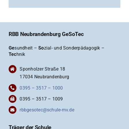
RBB Neubrandenburg GeSoTec
Ge
sundheit –
So
zial- und Sonderpädagogik –
Tec
hnik
Sponholzer Straße 18
17034 Neubrandenburg
0395 – 3517 – 1000
0395 – 3517 – 1009
rbbgesotec@schule-mv.de
Träger der Schule