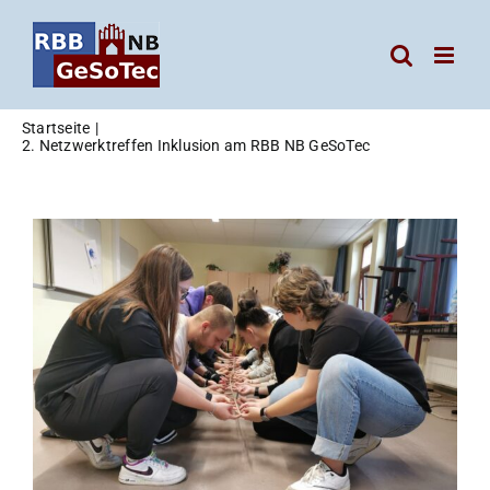
Zum
Inhalt
springen
Startseite
2. Netzwerktreffen Inklusion am RBB NB GeSoTec
Zeige
grösseres
Bild