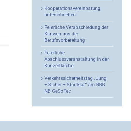
Kooperationsvereinbarung
unterschrieben
Feierliche Verabschiedung der
Klassen aus der
Berufsvorbereitung
Feierliche
Abschlussveranstaltung in der
Konzertkirche
Verkehrssicherheitstag „Jung
+ Sicher + Startklar“ am RBB
NB GeSoTec