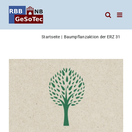
Zum
Inhalt
springen
Startseite
Baumpflanzaktion der ERZ 31
Zeige
grösseres
Bild