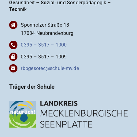
Ge
sundheit –
So
zial- und Sonderpädagogik –
Tec
hnik
Sponholzer Straße 18
17034 Neubrandenburg
0395 – 3517 – 1000
0395 – 3517 – 1009
rbbgesotec@schule-mv.de
Träger der Schule