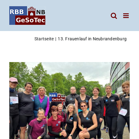
Zum
Inhalt
springen
Startseite
13. Frauenlauf in Neubrandenburg
Zeige
grösseres
Bild